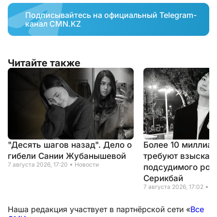
Подписывайтесь на официальный Telegram-
канал CMN.KZ
Читайте также
"Десять шагов назад". Дело о
Более 10 миллиар
гибели Сании Жубанышевой
требуют взыскать
7 августа 2026, 17:20
Новости
подсудимого род
Серикбай
7 августа 2026, 17:02
Н
Наша редакция участвует в партнёрской сети «
Все