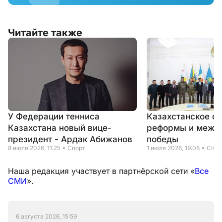
Читайте также
У Федерации тенниса
Казахстанское са
Казахстана новый вице-
реформы и межд
президент - Ардак Абижанов
победы
8 июля 2026, 11:25
Спорт
1 июля 2026, 19:08
Спор
Наша редакция участвует в партнёрской сети «
Все
СМИ
».
6 августа 2026, 15:59