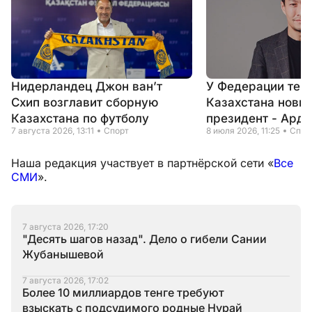
Нидерландец Джон ван’т
У Федерации тен
Схип возглавит сборную
Казахстана новый
Казахстана по футболу
президент - Ард
7 августа 2026, 13:11
Спорт
8 июля 2026, 11:25
Спор
Наша редакция участвует в партнёрской сети «
Все
СМИ
».
7 августа 2026, 17:20
"Десять шагов назад". Дело о гибели Сании
Жубанышевой
7 августа 2026, 17:02
Более 10 миллиардов тенге требуют
взыскать с подсудимого родные Нурай