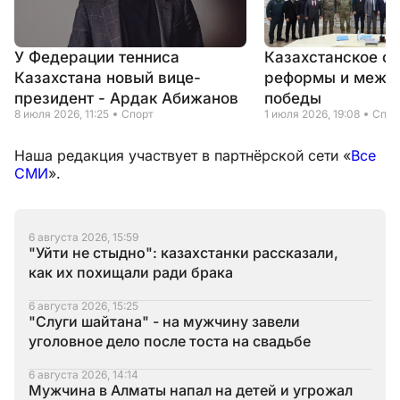
У Федерации тенниса
Казахстанское са
Казахстана новый вице-
реформы и межд
президент - Ардак Абижанов
победы
8 июля 2026, 11:25
Спорт
1 июля 2026, 19:08
Спор
Наша редакция участвует в партнёрской сети «
Все
СМИ
».
6 августа 2026, 15:59
"Уйти не стыдно": казахстанки рассказали,
как их похищали ради брака
6 августа 2026, 15:25
"Слуги шайтана" - на мужчину завели
уголовное дело после тоста на свадьбе
6 августа 2026, 14:14
Мужчина в Алматы напал на детей и угрожал