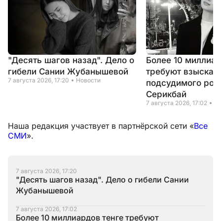
"Десять шагов назад". Дело о
Более 10 миллиар
гибели Сании Жубанышевой
требуют взыскать
7 августа 2026, 17:20
Новости
подсудимого род
Серикбай
7 августа 2026, 17:02
Н
Наша редакция участвует в партнёрской сети «
Все
СМИ
».
7 августа 2026, 17:20
"Десять шагов назад". Дело о гибели Сании
Жубанышевой
7 августа 2026, 17:02
Более 10 миллиардов тенге требуют