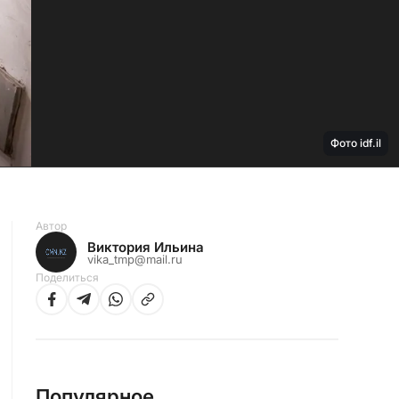
Фото idf.il
Автор
Виктория Ильина
vika_tmp@mail.ru
Поделиться
Популярное