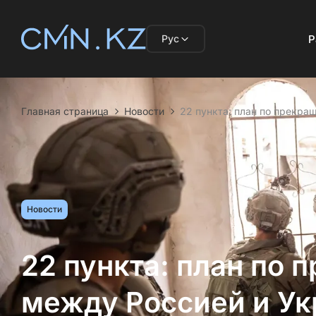
Рус
Р
Главная страница
Новости
22 пункта: план по прекра
Новости
22 пункта: план по 
между Россией и Ук