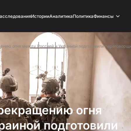
асследования
Истории
Аналитика
Политика
Финансы
щению огня между Россией и Украиной подготовили переговорщ
прекращению огня
раиной подготовили