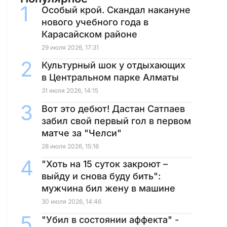
Особый крой. Скандал накануне
нового учебного года в
Карасайском районе
29 июля 2026, 17:31
Культурный шок у отдыхающих
в Центральном парке Алматы
31 июля 2026, 14:15
Вот это дебют! Дастан Сатпаев
забил свой первый гол в первом
матче за "Челси"
28 июля 2026, 15:16
"Хоть на 15 суток закроют –
выйду и снова буду бить":
мужчина бил жену в машине
30 июля 2026, 14:46
"Убил в состоянии аффекта" -