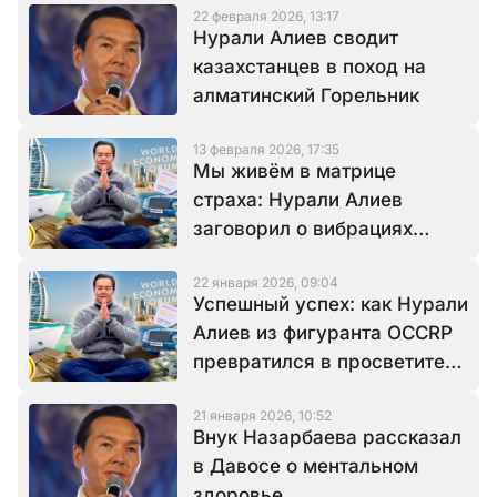
22 февраля 2026, 13:17
Нурали Алиев сводит
казахстанцев в поход на
алматинский Горельник
13 февраля 2026, 17:35
Мы живём в матрице
страха: Нурали Алиев
заговорил о вибрациях
сознания
22 января 2026, 09:04
Успешный успех: как Нурали
Алиев из фигуранта OCCRP
превратился в просветителя
Давос
21 января 2026, 10:52
Внук Назарбаева рассказал
в Давосе о ментальном
здоровье