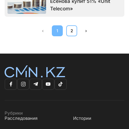
Есенова купит 51% «Unit
Telecom»
‹
1
2
›
Рубрики
Расследования
Истории