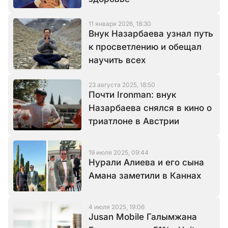
11 января 2026, 18:30
Внук Назарбаева узнал путь
к просветлению и обещал
научить всех
23 августа 2025, 18:50
Почти Ironman: внук
Назарбаева снялся в кино о
триатлоне в Австрии
19 июля 2025, 09:44
Нурали Алиева и его сына
Амана заметили в Каннах
4 июля 2025, 19:06
Jusan Mobile Галымжана