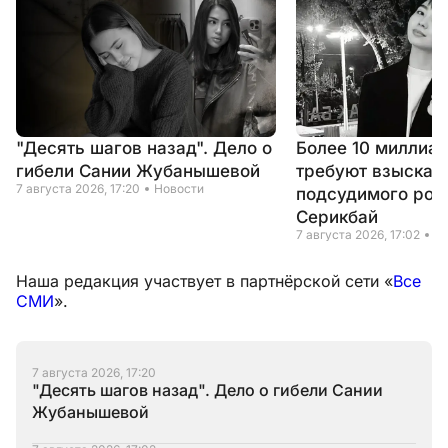
"Десять шагов назад". Дело о
Более 10 миллиар
гибели Сании Жубанышевой
требуют взыскать
7 августа 2026, 17:20
Новости
подсудимого род
Серикбай
7 августа 2026, 17:02
Н
Наша редакция участвует в партнёрской сети «
Все
СМИ
».
7 августа 2026, 17:20
"Десять шагов назад". Дело о гибели Сании
Жубанышевой