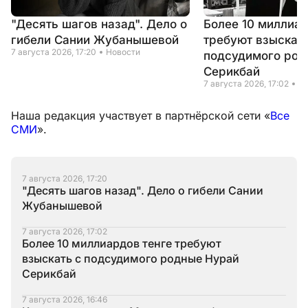
"Десять шагов назад". Дело о
Более 10 миллиар
гибели Сании Жубанышевой
требуют взыскать
7 августа 2026, 17:20
Новости
подсудимого род
Серикбай
7 августа 2026, 17:02
Н
Наша редакция участвует в партнёрской сети «
Все
СМИ
».
7 августа 2026, 17:20
"Десять шагов назад". Дело о гибели Сании
Жубанышевой
7 августа 2026, 17:02
Более 10 миллиардов тенге требуют
взыскать с подсудимого родные Нурай
Серикбай
7 августа 2026, 16:46