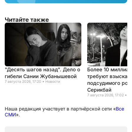
Читайте также
"Десять шагов назад". Дело о
Более 10 миллиар
гибели Сании Жубанышевой
требуют взыскать
7 августа 2026, 17:20
Новости
подсудимого род
Серикбай
7 августа 2026, 17:02
Н
Наша редакция участвует в партнёрской сети «
Все
СМИ
».