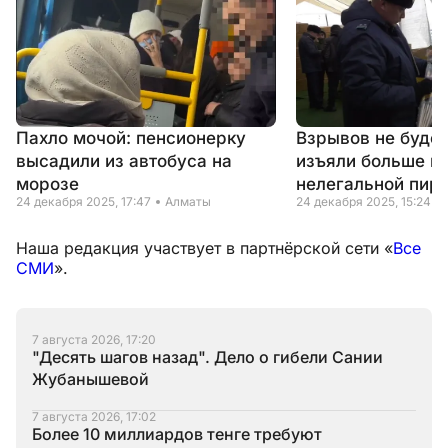
Пахло мочой: пенсионерку
Взрывов не будет
высадили из автобуса на
изъяли больше п
морозе
нелегальной пир
24 декабря 2025, 17:47
Алматы
24 декабря 2025, 15:24
Наша редакция участвует в партнёрской сети «
Все
СМИ
».
7 августа 2026, 17:20
"Десять шагов назад". Дело о гибели Сании
Жубанышевой
7 августа 2026, 17:02
Более 10 миллиардов тенге требуют