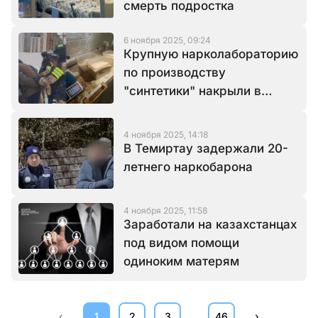
смерть подростка
6 ноября 2025, 09:24
Крупную нарколабораторию
по производству
"синтетики" накрыли в
Караганде
4 ноября 2025, 14:18
В Темиртау задержали 20-
летнего наркобарона
4 ноября 2025, 11:58
Заработали на казахстанцах
под видом помощи
одиноким матерям
…
‹
1
2
3
46
›