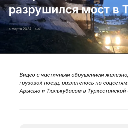
разрушился мост в 
4 марта 2024, 14:41
Видео с частичным обрушением железнод
грузовой поезд, разлетелось по соцсетям
Арысью и Тюлькубасом в Туркестанской