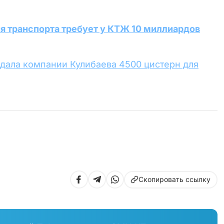
я транспорта требует у КТЖ 10 миллиардов
одала компании Кулибаева 4500 цистерн для
Скопировать ссылку