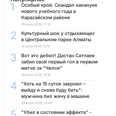
Особый крой. Скандал накануне
нового учебного года в
Карасайском районе
29 июля 2026, 17:31
Культурный шок у отдыхающих
в Центральном парке Алматы
31 июля 2026, 14:15
Вот это дебют! Дастан Сатпаев
забил свой первый гол в первом
матче за "Челси"
28 июля 2026, 15:16
"Хоть на 15 суток закроют –
выйду и снова буду бить":
мужчина бил жену в машине
30 июля 2026, 14:46
"Убил в состоянии аффекта" -