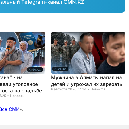
иальный Telegram-канал CMN.KZ
ана" - на
Мужчина в Алматы напал на
вели уголовное
детей и угрожал их зарезать
6 августа 2026, 14:14
Новости
тоста на свадьбе
5:25
Новости
Все СМИ
».