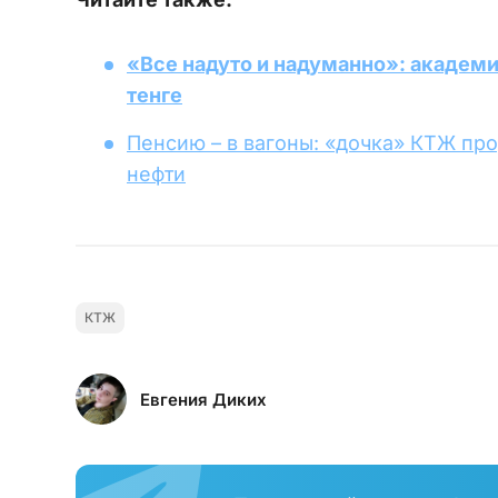
«Все надуто и надуманно»: академи
тенге
Пенсию – в вагоны: «дочка» КТЖ пр
нефти
КТЖ
Евгения Диких