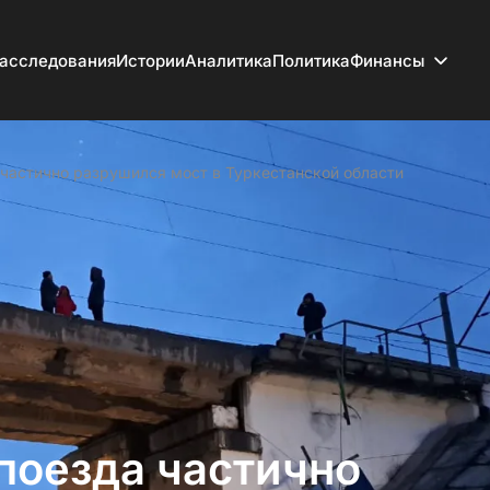
асследования
Истории
Аналитика
Политика
Финансы
частично разрушился мост в Туркестанской области
поезда частично