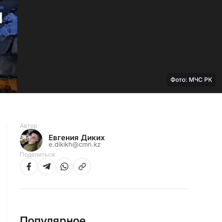
и
Фото: МЧС РК
Автор
Евгения Диких
e.dikikh@cmn.kz
Поделиться
Популярное