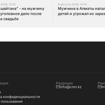
 2026, 15:25
6 августа 2026, 14:14
 шайтана" - на мужчину
Мужчина в Алматы напал
 уголовное дело после
детей и угрожал их заре
на свадьбе
ация
Редакции
Рек
info@cmn.kz
i
а
а конфиденциальности
 пользования