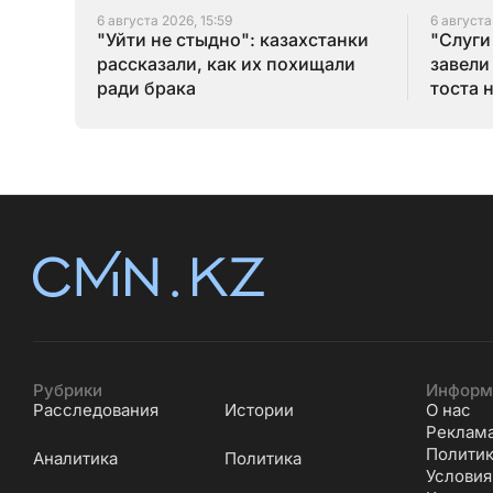
6 августа 2026, 15:59
6 августа
"Уйти не стыдно": казахстанки
"Слуги
рассказали, как их похищали
завели
ради брака
тоста 
Рубрики
Информ
Расследования
Истории
О нас
Реклам
Политик
Аналитика
Политика
Условия