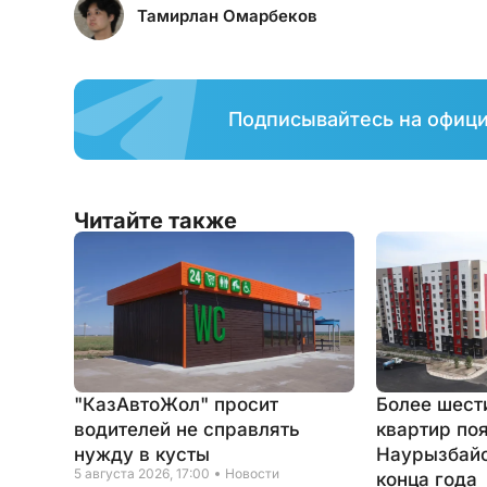
Тамирлан Омарбеков
Подписывайтесь на офиц
Читайте также
"КазАвтоЖол" просит
Более шест
водителей не справлять
квартир по
нужду в кусты
Наурызбайс
5 августа 2026, 17:00
Новости
конца года