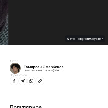
Фото: Telegram/halyqstan
Автор
Тамирлан Омарбеков
tamirlan.omarbekov@bk.ru
Поделиться
Популярное