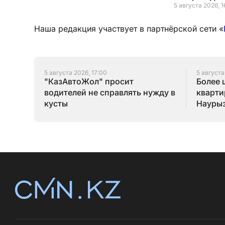
5 августа 2026, 1
Наша редакция участвует в партнёрской сети «
5 августа 2026, 17:00
5 августа
"КазАвтоЖол" просит
Более 
водителей не справлять нужду в
кварти
кусты
Наурыз
конца 