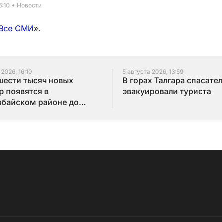
6:10
Новости
Все СМИ
».
 2026, 16:10
5 августа 2026, 13:59
шести тысяч новых
В горах Талгара спасате
р появятся в
эвакуировали туриста
байском районе до
года