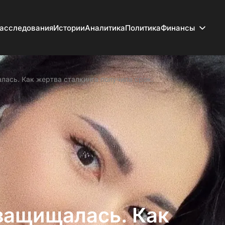
асследования
Истории
Аналитика
Политика
Финансы
алась. Как жертва сталкинга получила срок.
 защищалась. Как