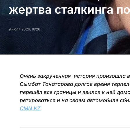
жертва сталкинга по
9 июля 2026, 18:26
Очень закрученная история произошла в
Сымбат Танатарова долгое время терпела
перешёл все границы и явился к ней дом
ретироваться и на своем автомобиле сбил
CMN.KZ