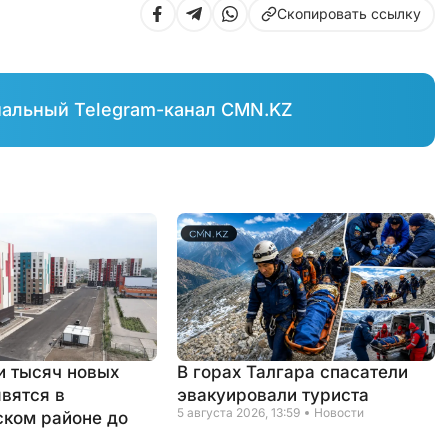
Скопировать ссылку
иальный Telegram-канал CMN.KZ
и тысяч новых
В горах Талгара спасатели
явятся в
эвакуировали туриста
5 августа 2026, 13:59
Новости
ком районе до