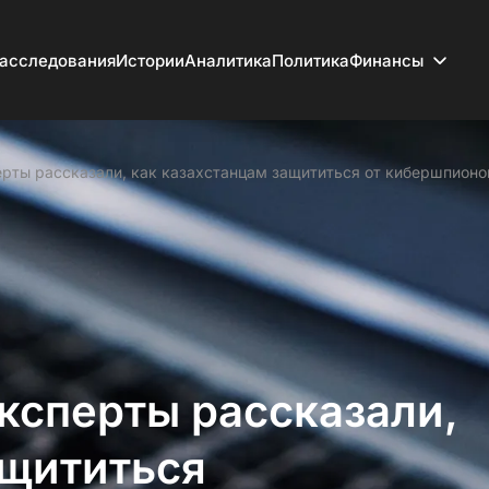
асследования
Истории
Аналитика
Политика
Финансы
ерты рассказали, как казахстанцам защититься от кибершпионо
эксперты рассказали,
ащититься