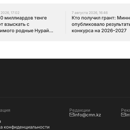
 2026, 17:02
7 августа 2026, 16:46
10 миллиардов тенге
Кто получил грант: Мин
т взыскать с
опубликовало результат
имого родные Нурай
конкурса на 2026–2027
бай
ация
Редакции
Рек
info@cmn.kz
i
а
а конфиденциальности