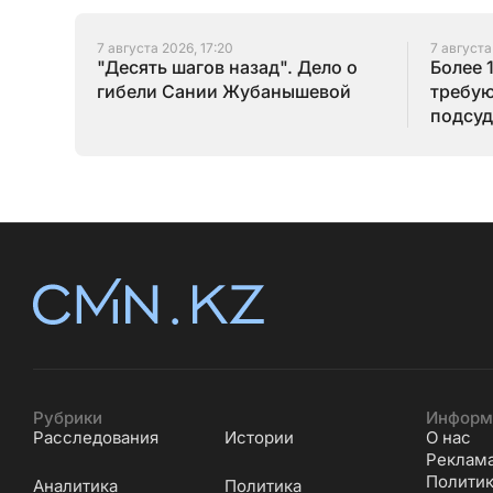
7 августа 2026, 17:20
7 августа
"Десять шагов назад". Дело о
Более 
гибели Сании Жубанышевой
требую
подсуд
Серик
Рубрики
Информ
Расследования
Истории
О нас
Реклам
Политик
Аналитика
Политика