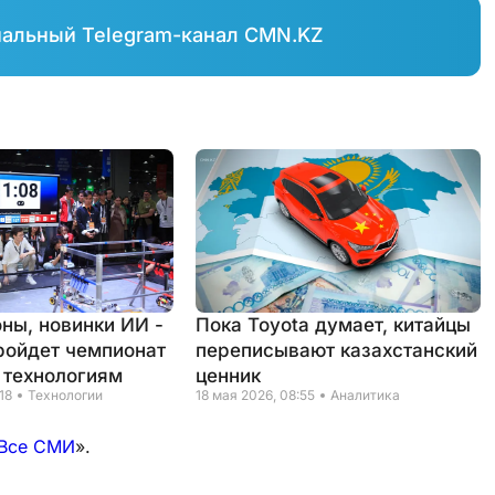
иальный Telegram-канал CMN.KZ
оны, новинки ИИ -
Пока Toyota думает, китайцы
ройдет чемпионат
переписывают казахстанский
 технологиям
ценник
18
Технологии
18 мая 2026, 08:55
Аналитика
Все СМИ
».