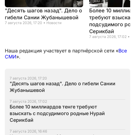
"Десять шагов назад". Дело о
Более 10 миллиар
гибели Сании Жубанышевой
требуют взыскать
7 августа 2026, 17:20
Новости
подсудимого род
Серикбай
7 августа 2026, 17:02
Н
Наша редакция участвует в партнёрской сети «
Все
СМИ
».
7 августа 2026, 17:20
"Десять шагов назад". Дело о гибели Сании
Жубанышевой
7 августа 2026, 17:02
Более 10 миллиардов тенге требуют
взыскать с подсудимого родные Нурай
Серикбай
7 августа 2026, 16:46