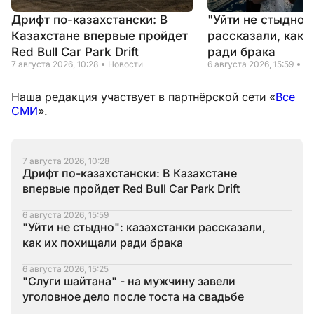
Дрифт по-казахстански: В
"Уйти не стыдно"
Казахстане впервые пройдет
рассказали, как 
Red Bull Car Park Drift
ради брака
7 августа 2026, 10:28
Новости
6 августа 2026, 15:59
Но
Наша редакция участвует в партнёрской сети «
Все
СМИ
».
7 августа 2026, 10:28
Дрифт по-казахстански: В Казахстане
впервые пройдет Red Bull Car Park Drift
6 августа 2026, 15:59
"Уйти не стыдно": казахстанки рассказали,
как их похищали ради брака
6 августа 2026, 15:25
"Слуги шайтана" - на мужчину завели
уголовное дело после тоста на свадьбе