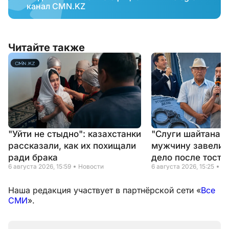
канал CMN.KZ
Читайте также
"Уйти не стыдно": казахстанки
"Слуги шайтана" 
рассказали, как их похищали
мужчину завели 
ради брака
дело после тоста
6 августа 2026, 15:59
Новости
6 августа 2026, 15:25
Но
Наша редакция участвует в партнёрской сети «
Все
СМИ
».