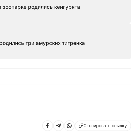
м зоопарке родились кенгурята
родились три амурских тигренка
Скопировать ссылку