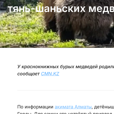
тянь-шаньских мед
14 апреля 2026, 16:13
У краснокнижных бурых медведей родили
сообщает
CMN.KZ
По информации
акимата Алматы
, детёныш
Герды. Для самки это четвёртый приплод.