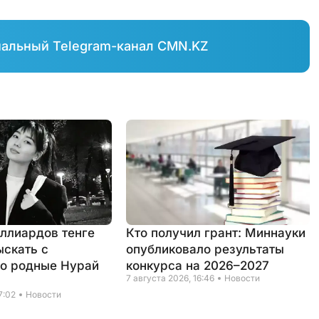
иальный Telegram-канал CMN.KZ
иллиардов тенге
Кто получил грант: Миннауки
ыскать с
опубликовало результаты
о родные Нурай
конкурса на 2026–2027
7 августа 2026, 16:46
Новости
7:02
Новости