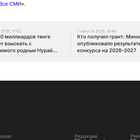
Все СМИ
».
 2026, 17:02
7 августа 2026, 16:46
10 миллиардов тенге
Кто получил грант: Мин
т взыскать с
опубликовало результат
имого родные Нурай
конкурса на 2026–2027
бай
ация
Редакции
Рек