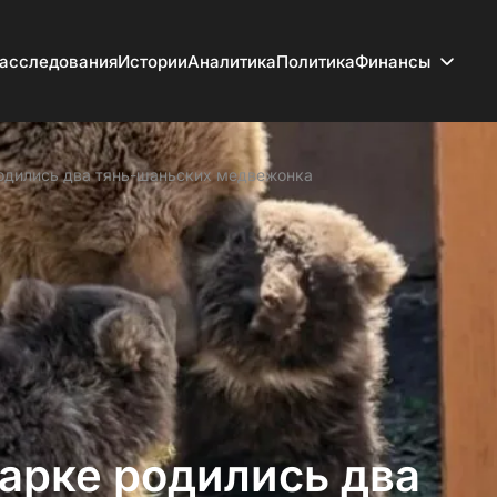
асследования
Истории
Аналитика
Политика
Финансы
одились два тянь-шаньских медвежонка
арке родились два