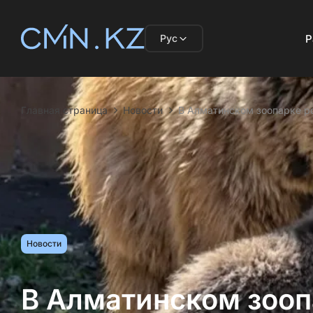
Рус
Р
Главная страница
Новости
В Алматинском зоопарке р
Новости
В Алматинском зооп