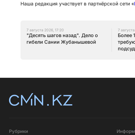
Наша редакция участвует в партнёрской сети «
7 августа 2026, 17:20
7 августа
"Десять шагов назад". Дело о
Более 
гибели Сании Жубанышевой
требую
подсуд
Серик
Рубрики
Информ