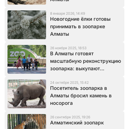
8 января 2026, 14:49
Новогодние ёлки готовы
принимать в зоопарке
Алматы
26 ноября 2025, 18:53
В Алматы готовят
масштабную реконструкцию
зоопарка: выкупают
прилежащие рядом
24 октября 2025, 15:42
земельные участки
Посетитель зоопарка в
Алматы бросил камень в
носорога
26 сентября 2025, 19:26
Алматинский зоопарк