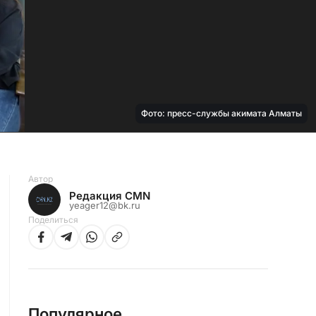
Фото: пресс-службы акимата Алматы
Автор
Редакция CMN
yeager12@bk.ru
Поделиться
Популярное