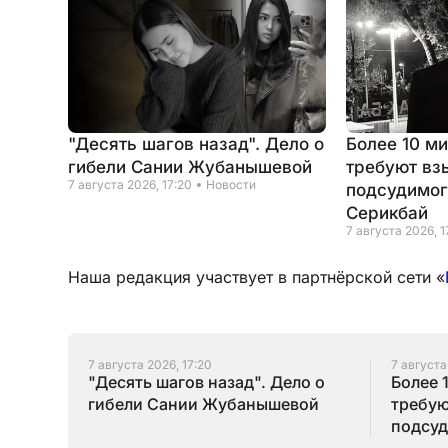
"Десять шагов назад". Дело о
Более 10 м
гибели Сании Жубанышевой
требуют вз
7 августа 2026, 17:20
Новости
подсудимог
Серикбай
7 августа 2026, 1
Наша редакция участвует в партнёрской сети «
7 августа 2026, 17:20
7 августа
"Десять шагов назад". Дело о
Более 
гибели Сании Жубанышевой
требую
подсуд