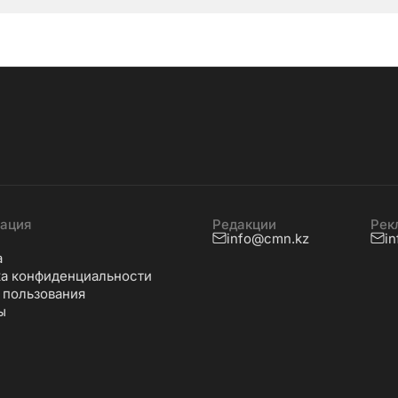
бай
ация
Редакции
Рек
info@cmn.kz
i
а
а конфиденциальности
 пользования
ы