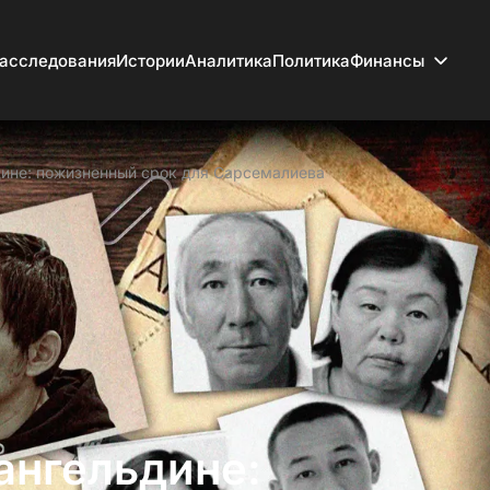
асследования
Истории
Аналитика
Политика
Финансы
дине: пожизненный срок для Сарсемалиева
ангельдине: