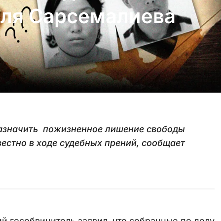
для Сарсемалиева
назначить пожизненное лишение свободы
вестно в ходе судебных прений, сообщает
ий гособвинитель заявил, что собранные по делу