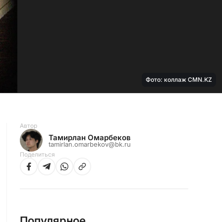
Фото: коллаж CMN.KZ
Автор
Тамирлан Омарбеков
tamirlan.omarbekov@bk.ru
Поделиться
Популярное