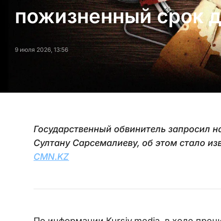
пожизненный срок 
9 июля 2026, 13:56
Государственный обвинитель запросил 
Султану Сарсемалиеву, об этом стало из
CMN.KZ
По информации Kursiv.media, в ходе прен