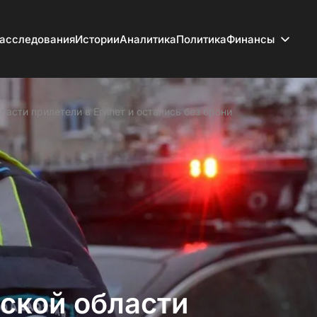
асследования
Истории
Аналитика
Политика
Финансы
ласти прилетели в Египет и остались без брони
ской области