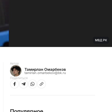
МВД РК
Автор
Тамирлан Омарбеков
tamirlan.omarbekov@bk.ru
Поделиться
Популярное