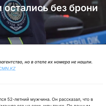
и остались без брони
агентство, но в отеле их номера не нашли.
CMN.KZ
ся 52-летний мужчина. Он рассказал, что в
бманула его на семь млн тенге. По данным