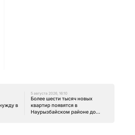
5 августа 2026, 16:10
Более шести тысяч новых
нужду в
квартир появятся в
Наурызбайском районе до
конца года