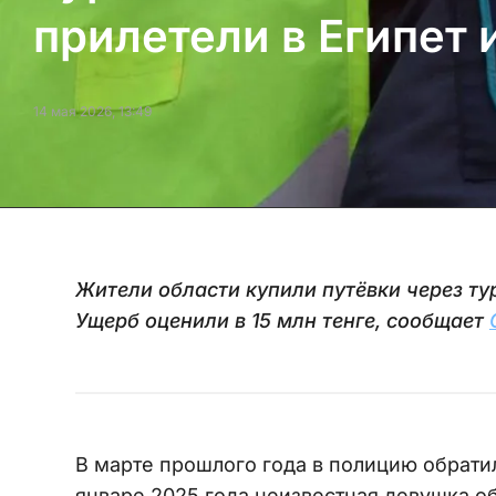
прилетели в Египет 
14 мая 2026, 13:49
Жители области купили путёвки через тур
Ущерб оценили в 15 млн тенге, сообщает
В марте прошлого года в полицию обратил
январе 2025 года неизвестная девушка о