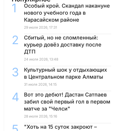
Особый крой. Скандал накануне
нового учебного года в
Карасайском районе
29 июля 2026, 17:31
Сбитый, но не сломленный:
курьер довёз доставку после
ДТП
24 июля 2026, 13:48
Культурный шок у отдыхающих
в Центральном парке Алматы
31 июля 2026, 14:15
Вот это дебют! Дастан Сатпаев
забил свой первый гол в первом
матче за "Челси"
28 июля 2026, 15:16
"Хоть на 15 суток закроют –