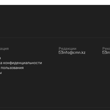
ация
Редакции
Рек
info@cmn.kz
i
а
а конфиденциальности
 пользования
ы