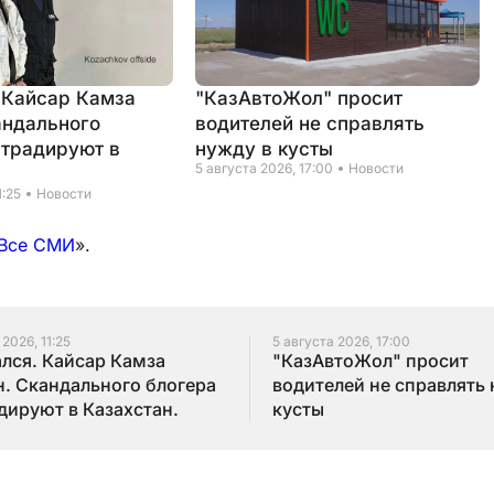
 Кайсар Камза
"КазАвтоЖол" просит
андального
водителей не справлять
страдируют в
нужду в кусты
5 августа 2026, 17:00
Новости
1:25
Новости
Все СМИ
».
 2026, 11:25
5 августа 2026, 17:00
лся. Кайсар Камза
"КазАвтоЖол" просит
. Скандального блогера
водителей не справлять 
дируют в Казахстан.
кусты