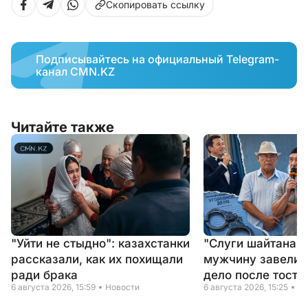
Скопировать ссылку
Подписывайтесь на официальный Telegram-
канал CMN.KZ
Читайте также
"Уйти не стыдно": казахстанки
"Слуги шайтана" 
рассказали, как их похищали
мужчину завели 
ради брака
дело после тоста
6 августа 2026, 15:59
Новости
6 августа 2026, 15:25
Но