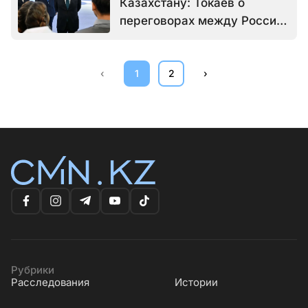
Казахстану: Токаев о
переговорах между Россией
и Украиной
‹
1
2
›
Рубрики
Расследования
Истории