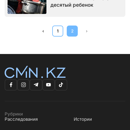
десятый ребенок
‹
1
2
›
Рубрики
Расследования
Истории