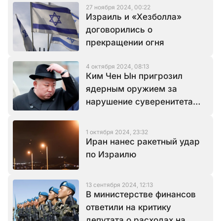
27 ноября 2024, 00:22
Израиль и «Хезболла»
договорились о
прекращении огня
4 октября 2024, 08:13
Ким Чен Ын пригрозил
ядерным оружием за
нарушение суверенитета
КНДР
1 октября 2024, 23:32
Иран нанес ракетный удар
по Израилю
13 сентября 2024, 12:13
В министерстве финансов
ответили на критику
депутата о расходах на