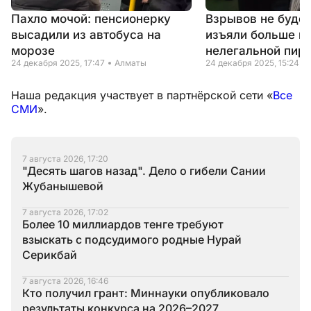
Пахло мочой: пенсионерку
Взрывов не будет
высадили из автобуса на
изъяли больше п
морозе
нелегальной пир
24 декабря 2025, 17:47
Алматы
24 декабря 2025, 15:24
Наша редакция участвует в партнёрской сети «
Все
СМИ
».
7 августа 2026, 17:20
"Десять шагов назад". Дело о гибели Сании
Жубанышевой
7 августа 2026, 17:02
Более 10 миллиардов тенге требуют
взыскать с подсудимого родные Нурай
Серикбай
7 августа 2026, 16:46
Кто получил грант: Миннауки опубликовало
результаты конкурса на 2026–2027