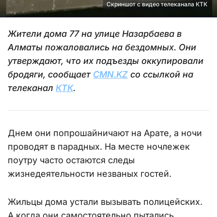
Скриншот с видео телеканала КТК
Жители дома 77 на улице Назарбаева в
Алматы пожаловались на бездомных. Они
утверждают, что их подъезды оккупировали
бродяги, сообщает
CMN.KZ
со ссылкой на
телеканал
КТК
.
Днем они попрошайничают на Арате, а ночи
проводят в парадных. На месте ночлежек
поутру часто остаются следы
жизнедеятельности незваных гостей.
Жильцы дома устали вызывать полицейских.
А когда они самостоятельно пытались