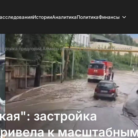
асследования
Истории
Аналитика
Политика
Финансы
застройка предгорий Алматы привела к масштабным потопам?
кая": застройка
привела к масштабны