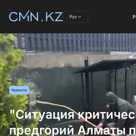
Рус
Р
Главная страница
Новости
"Ситуация критическая": 
Новости
"Ситуация критичес
предгорий Алматы 