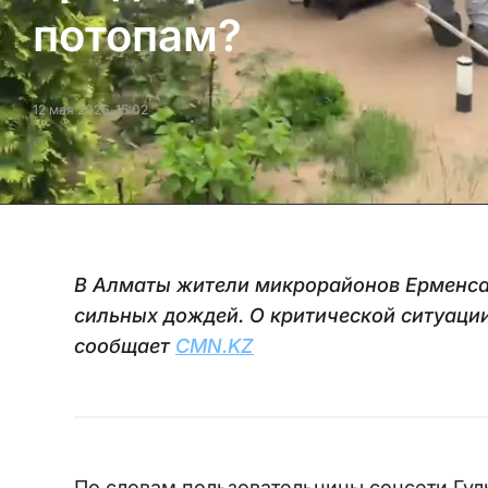
потопам?
12 мая 2026, 15:02
В Алматы жители микрорайонов Ерменса
сильных дождей. О критической ситуации
сообщает
CMN.KZ
По словам пользовательницы соцсети Гул