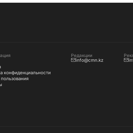
ация
Редакции
Рек
info@cmn.kz
i
а
а конфиденциальности
 пользования
ы