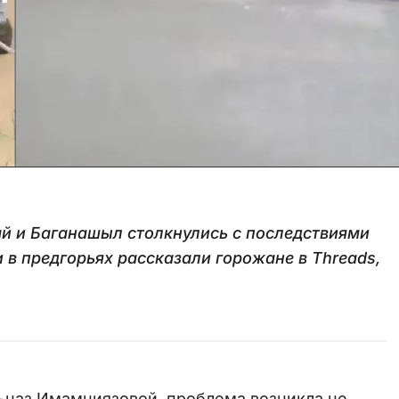
й и Баганашыл столкнулись с последствиями
 в предгорьях рассказали горожане в Threads,
ьназ Имамниязовой, проблема возникла не