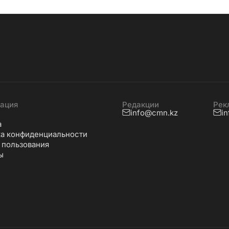
ация
Редакции
Рек
info@cmn.kz
i
а
а конфиденциальности
 пользования
ы