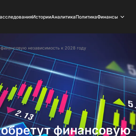
асследования
Истории
Аналитика
Политика
Финансы
 финансовую независимость к 2028 году
 обретут финансовую