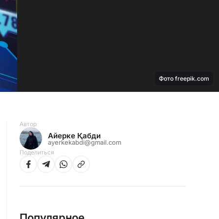
Фото freepik.com
Автор
Айерке Қабди
ayerkekabdi@gmail.com
Поделиться
Популярное