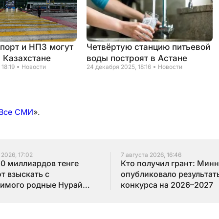
порт и НПЗ могут
Четвёртую станцию питьевой
в Казахстане
воды построят в Астане
 18:19
Новости
24 декабря 2025, 18:16
Новости
Все СМИ
».
 2026, 17:02
7 августа 2026, 16:46
10 миллиардов тенге
Кто получил грант: Мин
т взыскать с
опубликовало результат
имого родные Нурай
конкурса на 2026–2027
бай