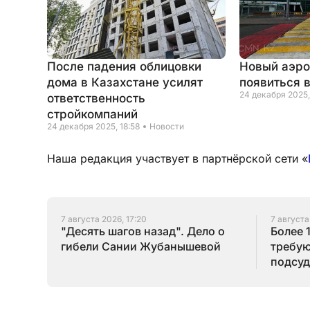
После падения облицовки
Новый аэро
дома в Казахстане усилят
появиться 
24 декабря 2025,
ответственность
стройкомпаний
24 декабря 2025, 18:58
Новости
Наша редакция участвует в партнёрской сети «
7 августа 2026, 17:20
7 августа
"Десять шагов назад". Дело о
Более 
гибели Сании Жубанышевой
требую
подсуд
Серик