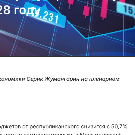
28 году
экономики Серик Жумангарин на пленарном
юджетов от республиканского снизится с 50,7%
олностью самодостаточным, а Мангистауский –