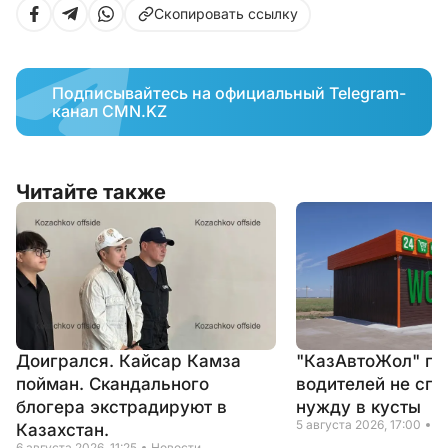
Скопировать ссылку
Подписывайтесь на официальный Telegram-
канал CMN.KZ
Читайте также
Доигрался. Кайсар Камза
"КазАвтоЖол" пр
пойман. Скандального
водителей не спр
блогера экстрадируют в
нужду в кусты
5 августа 2026, 17:00
Н
Казахстан.
6 августа 2026, 11:25
Новости