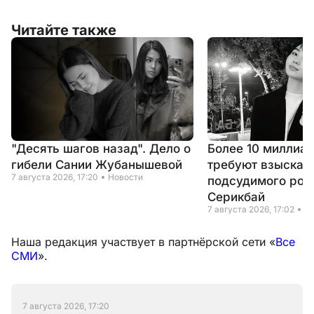
Читайте также
"Десять шагов назад". Дело о
Более 10 миллиар
гибели Сании Жубанышевой
требуют взыскать
7 августа 2026, 17:20
Новости
подсудимого род
Серикбай
7 августа 2026, 17:02
Н
Наша редакция участвует в партнёрской сети «
Все
СМИ
».
7 августа 2026, 17:20