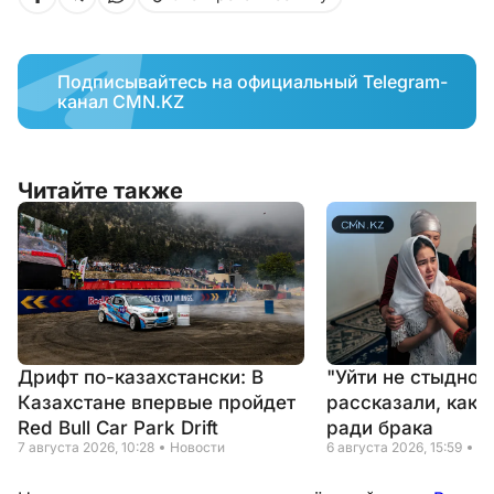
Подписывайтесь на официальный Telegram-
канал CMN.KZ
Читайте также
Дрифт по-казахстански: В
"Уйти не стыдно"
Казахстане впервые пройдет
рассказали, как 
Red Bull Car Park Drift
ради брака
7 августа 2026, 10:28
Новости
6 августа 2026, 15:59
Но