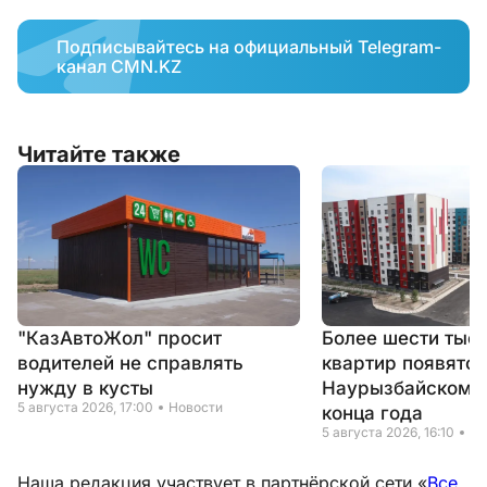
Подписывайтесь на официальный Telegram-
канал CMN.KZ
Читайте также
"КазАвтоЖол" просит
Более шести тыс
водителей не справлять
квартир появятся
нужду в кусты
Наурызбайском р
5 августа 2026, 17:00
Новости
конца года
5 августа 2026, 16:10
Но
Наша редакция участвует в партнёрской сети «
Все