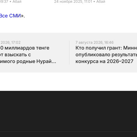
09:37
Абай
24 ноября 2025, 11:01
Абай
Все СМИ
».
 2026, 17:02
7 августа 2026, 16:46
10 миллиардов тенге
Кто получил грант: Мин
т взыскать с
опубликовало результат
имого родные Нурай
конкурса на 2026–2027
бай