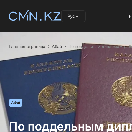
Рус
Р
Главная страница
Абай
По поддельным дипломам рабо
Абай
По поддельным дип