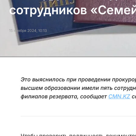
сотрудников «Семе
15 ноября 2024, 10:13
Это выяснилось при проведении прокуро
высшем образовании имели пять сотрудни
филиалов резервата, сообщает
CMN.KZ
с
Чтобы проверить подлинность документо