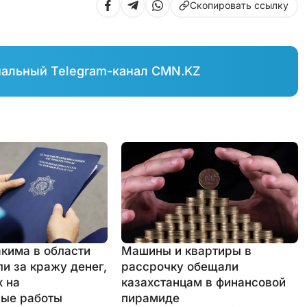
Скопировать ссылку
иальный Telegram-канал CMN.KZ
акима в области
Машины и квартиры в
и за кражу денег,
рассрочку обещали
 на
казахстанцам в финансовой
ые работы
пирамиде