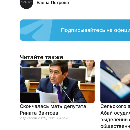
Елена Петрова
Подписывайтесь на офиц
Читайте также
Скончалась мать депутата
Сельского 
Рината Заитова
Абай осудил
2 декабря 2025, 11:12
Абай
выделенных
общественн