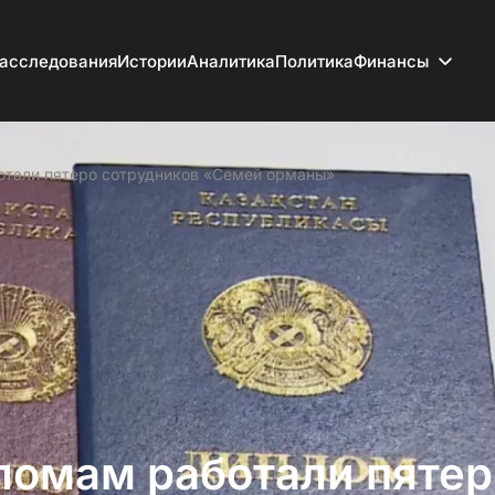
асследования
Истории
Аналитика
Политика
Финансы
тали пятеро сотрудников «Семей орманы»
ломам работали пятер