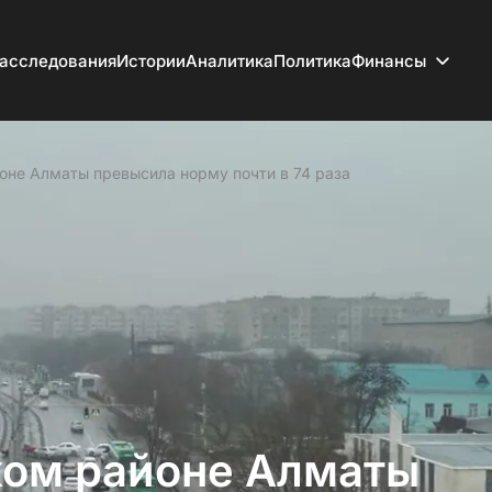
асследования
Истории
Аналитика
Политика
Финансы
оне Алматы превысила норму почти в 74 раза
ком районе Алматы