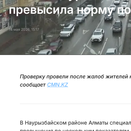
превысила норму поч
14 мая 2026, 15:17
Проверку провели после жалоб жителей н
сообщает
CMN.KZ
В Наурызбайском районе Алматы специал
превышения по нескольким показателям.