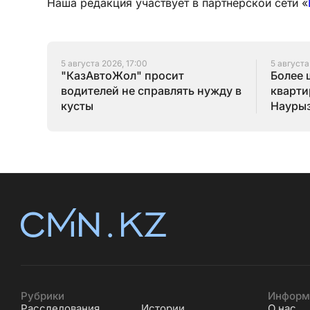
Наша редакция участвует в партнёрской сети «
5 августа 2026, 17:00
5 августа
"КазАвтоЖол" просит
Более 
водителей не справлять нужду в
кварти
кусты
Наурыз
конца 
Рубрики
Информ
Расследования
Истории
О нас