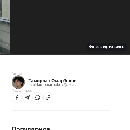
Фото: кадр из видео
Автор
Тамирлан Омарбеков
tamirlan.omarbekov@bk.ru
Поделиться
Популярное