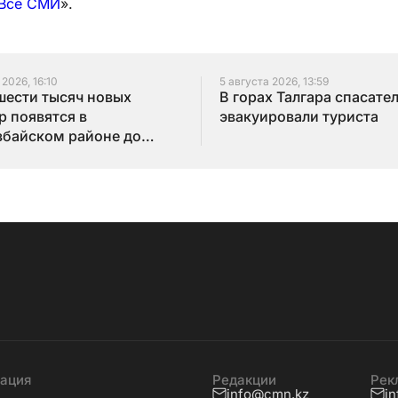
Все СМИ
».
 2026, 16:10
5 августа 2026, 13:59
шести тысяч новых
В горах Талгара спасате
р появятся в
эвакуировали туриста
байском районе до
года
ация
Редакции
Рек
info@cmn.kz
i