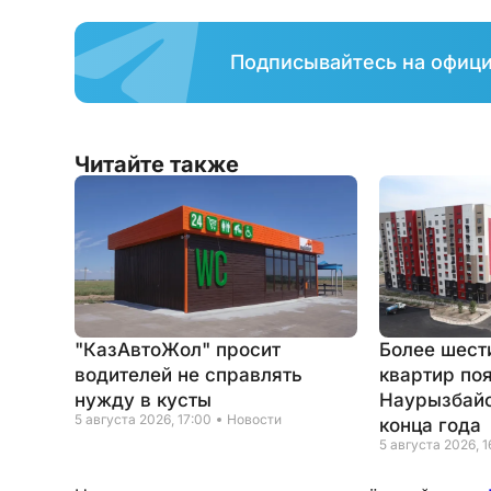
Подписывайтесь на офиц
Читайте также
"КазАвтоЖол" просит
Более шест
водителей не справлять
квартир по
нужду в кусты
Наурызбайс
5 августа 2026, 17:00
Новости
конца года
5 августа 2026, 1