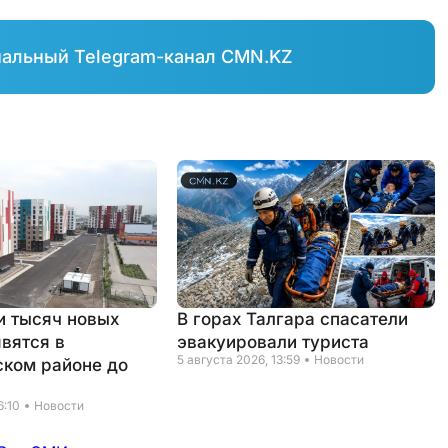
иальный Telegram-канал CMN.KZ
и тысяч новых
В горах Талгара спасатели
явятся в
эвакуировали туриста
5 августа 2026, 13:59
Новости
ком районе до
6:10
Новости