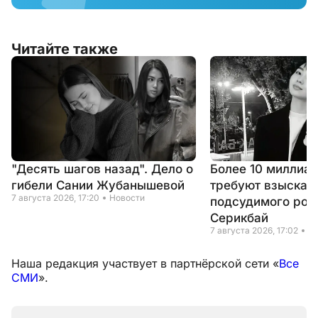
Читайте также
"Десять шагов назад". Дело о
Более 10 миллиар
гибели Сании Жубанышевой
требуют взыскать
7 августа 2026, 17:20
Новости
подсудимого род
Серикбай
7 августа 2026, 17:02
Н
Наша редакция участвует в партнёрской сети «
Все
СМИ
».