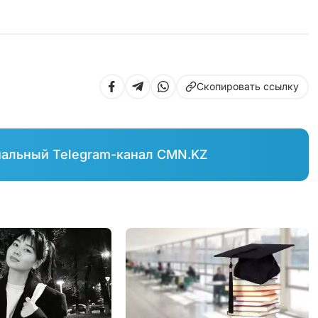
Скопировать ссылку
иальный Telegram-канал CMN.KZ