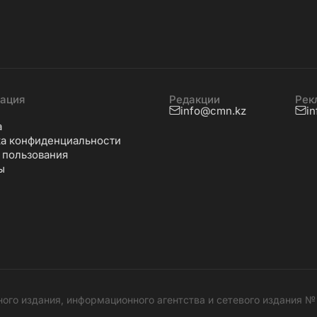
ация
Редакции
Рек
info@cmn.kz
i
а
а конфиденциальности
 пользования
ы
ного издания, информационного агентства и сетевого издания 