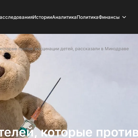
асследования
Истории
Аналитика
Политика
Финансы
которые против вакцинации детей, рассказали в Минздраве
телей, которые проти