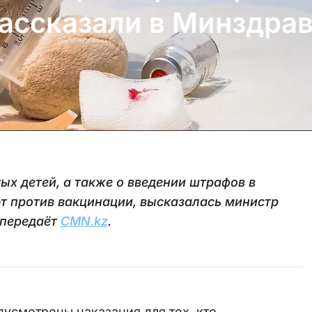
рассказали в Минздра
х детей, а также о введении штрафов в
т против вакцинации, высказалась министр
 передаёт
CMN.kz
.
дусмотрены наказания для тех, кто