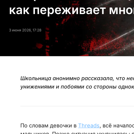
как переживает мно
3 июня 2026, 17:28
Школьница анонимно рассказала, что нес
унижениями и побоями со стороны одно
По словам девочки в
Threads
, всё начал
мальчиков. Позже ситуация ухудшилась: 