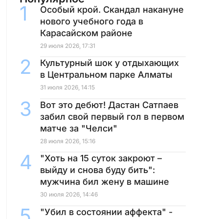
Особый крой. Скандал накануне
нового учебного года в
Карасайском районе
29 июля 2026, 17:31
Культурный шок у отдыхающих
в Центральном парке Алматы
31 июля 2026, 14:15
Вот это дебют! Дастан Сатпаев
забил свой первый гол в первом
матче за "Челси"
28 июля 2026, 15:16
"Хоть на 15 суток закроют –
выйду и снова буду бить":
мужчина бил жену в машине
30 июля 2026, 14:46
"Убил в состоянии аффекта" -