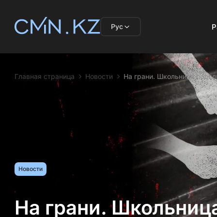
Рус
Р
Главная страница
Новости
На грани. Школьница подел
Новости
На грани. Школьница