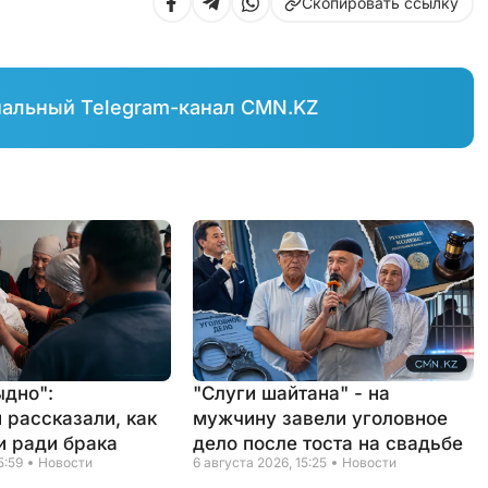
Скопировать ссылку
иальный Telegram-канал CMN.KZ
ыдно":
"Слуги шайтана" - на
 рассказали, как
мужчину завели уголовное
и ради брака
дело после тоста на свадьбе
5:59
Новости
6 августа 2026, 15:25
Новости