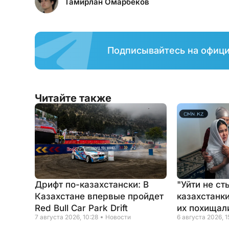
Тамирлан Омарбеков
Подписывайтесь на офиц
Читайте также
Дрифт по-казахстански: В
"Уйти не ст
Казахстане впервые пройдет
казахстанки
Red Bull Car Park Drift
их похищал
7 августа 2026, 10:28
Новости
6 августа 2026, 1