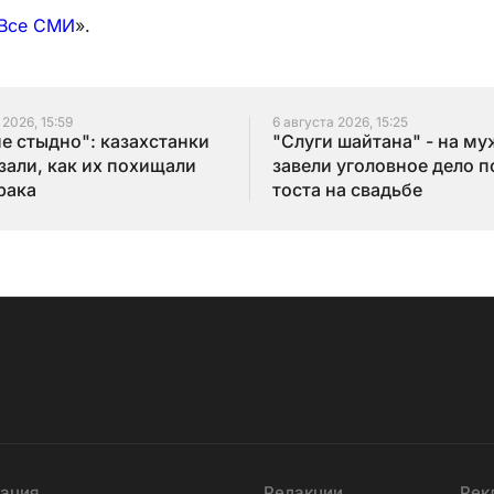
Все СМИ
».
 2026, 15:59
6 августа 2026, 15:25
не стыдно": казахстанки
"Слуги шайтана" - на м
зали, как их похищали
завели уголовное дело п
рака
тоста на свадьбе
ация
Редакции
Рек