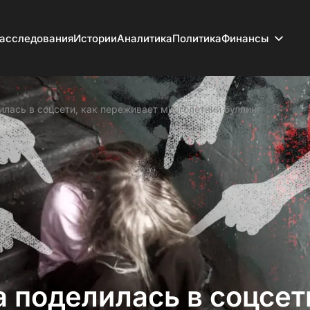
асследования
Истории
Аналитика
Политика
Финансы
илась в соцсети, как переживает многолетний буллинг
 поделилась в соцсет