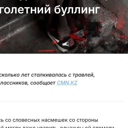
голетний буллинг
колько лет сталкивалась с травлей,
классников, сообщает
CMN.KZ
ось со словесных насмешек со стороны
её могли даже ударить, однажды ей сломали