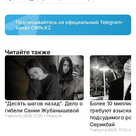
Подписывайтесь на официальный Telegram-
канал CMN.KZ
Читайте также
"Десять шагов назад". Дело о
Более 10 миллиар
гибели Сании Жубанышевой
требуют взыскать
7 августа 2026, 17:20
Новости
подсудимого род
Серикбай
7 августа 2026, 17:02
Н