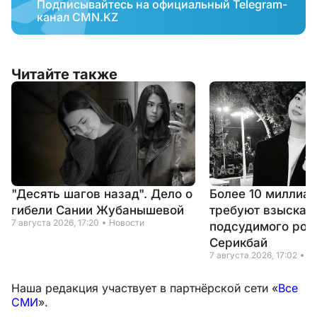
Подписывайтесь на официальный Telegram-
канал CMN.KZ
Читайте также
"Десять шагов назад". Дело о
Более 10 миллиар
гибели Сании Жубанышевой
требуют взыскать
7 августа 2026, 17:20
Новости
подсудимого род
Серикбай
7 августа 2026, 17:02
Н
Наша редакция участвует в партнёрской сети «
Все
СМИ
».