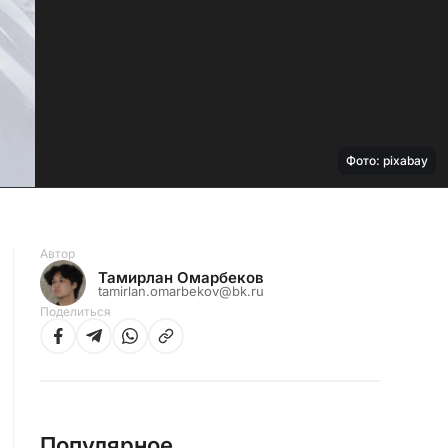
Фото: pixabay
Автор
Тамирлан Омарбеков
tamirlan.omarbekov@bk.ru
Поделиться
Популярное