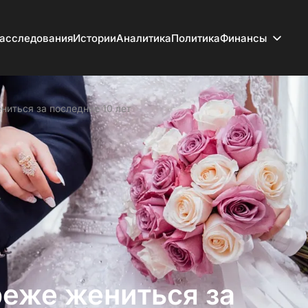
асследования
Истории
Аналитика
Политика
Финансы
ниться за последние 10 лет
реже жениться за