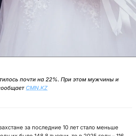
тилось почти на 22%. При этом мужчины и
 сообщает
CMN.KZ
захстане за последние 10 лет стало меньше
ду их было 148,8 тысячи, то в 2025 году – 116