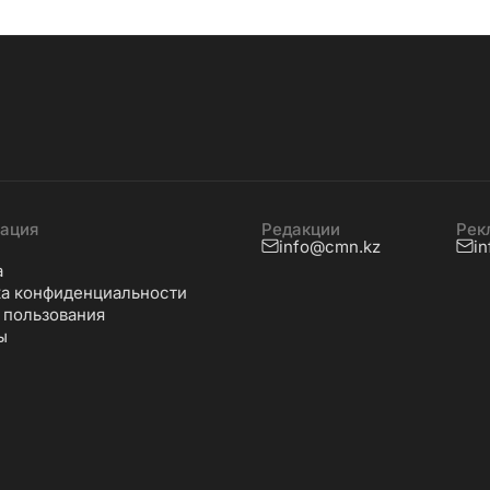
ация
Редакции
Рек
info@cmn.kz
i
а
а конфиденциальности
 пользования
ы