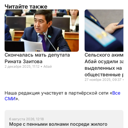
Читайте также
Скончалась мать депутата
Сельского акима 
Рината Заитова
Абай осудили за 
2 декабря 2025, 11:12
Абай
выделенных на
общественные р
27 ноября 2025, 09:37
А
Наша редакция участвует в партнёрской сети «
Все
СМИ
».
6 августа 2026, 12:18
Море с пенными волнами посреди жилого