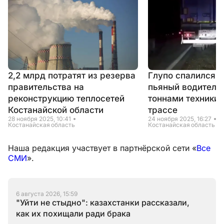
2,2 млрд потратят из резерва
Глупо спалился: 
правительства на
пьяный водитель 
реконструкцию теплосетей
тоннами техники 
Костанайской области
трассе
28 ноября 2025, 10:41
24 ноября 2025, 16:27
Костанайская область
Костанайская область
Наша редакция участвует в партнёрской сети «
Все
СМИ
».
6 августа 2026, 15:59
"Уйти не стыдно": казахстанки рассказали,
как их похищали ради брака