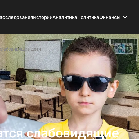
асследования
Истории
Аналитика
Политика
Финансы
 слабовидящие дети
чатся слабовидящие