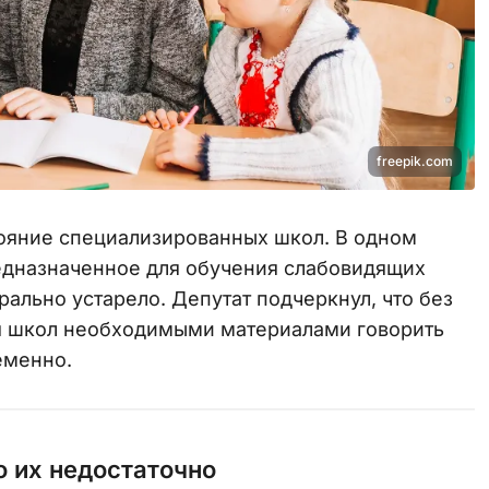
freepik.com
тояние специализированных школ. В одном
едназначенное для обучения слабовидящих
рально устарело. Депутат подчеркнул, что без
я школ необходимыми материалами говорить
еменно.
о их недостаточно