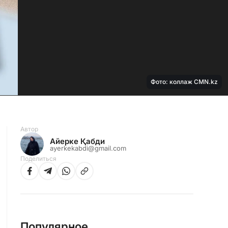
Фото: коллаж CMN.kz
Автор
Айерке Қабди
ayerkekabdi@gmail.com
Поделиться
Популярное