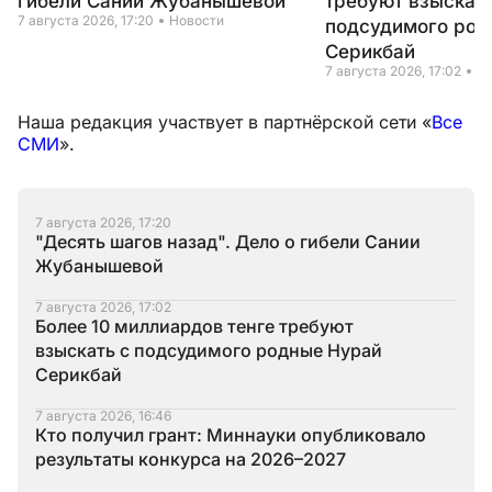
гибели Сании Жубанышевой
требуют взыскать
7 августа 2026, 17:20
Новости
подсудимого род
Серикбай
7 августа 2026, 17:02
Н
Наша редакция участвует в партнёрской сети «
Все
СМИ
».
7 августа 2026, 17:20
"Десять шагов назад". Дело о гибели Сании
Жубанышевой
7 августа 2026, 17:02
Более 10 миллиардов тенге требуют
взыскать с подсудимого родные Нурай
Серикбай
7 августа 2026, 16:46
Кто получил грант: Миннауки опубликовало
результаты конкурса на 2026–2027