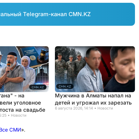
иальный Telegram-канал CMN.KZ
ана" - на
Мужчина в Алматы напал на
вели уголовное
детей и угрожал их зарезать
6 августа 2026, 14:14
Новости
тоста на свадьбе
5:25
Новости
Все СМИ
».