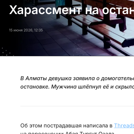
Харассмент на оста
15 июня 2026, 12:35
В Алматы девушка заявила о домогатель
остановке. Мужчина шлёпнул её и скрыл
Об этом пострадавшая написала в
Thread
на пересечении Абая Тургут Озала.