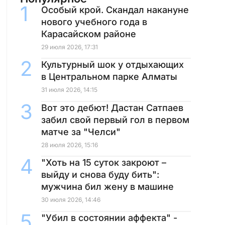
Особый крой. Скандал накануне
нового учебного года в
Карасайском районе
29 июля 2026, 17:31
Культурный шок у отдыхающих
в Центральном парке Алматы
31 июля 2026, 14:15
Вот это дебют! Дастан Сатпаев
забил свой первый гол в первом
матче за "Челси"
28 июля 2026, 15:16
"Хоть на 15 суток закроют –
выйду и снова буду бить":
мужчина бил жену в машине
30 июля 2026, 14:46
"Убил в состоянии аффекта" -