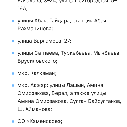
Качалова, 8–24; улица Пригородная, 5–
19А;
улицы Абая, Гайдара, станция Абая,
Рахманинова;
улица Варламова, 27;
улицы Сатпаева, Туркебаева, Мынбаева,
Брусиловского;
мкр. Калкаман;
мкр. Акжар: улицы Лашын, Амина
Омирзакова, Берел, а также улицы
Амина Омирзакова, Сұлтан Байсұлтанов,
Ш. Айманова;
СО «Каменское»;