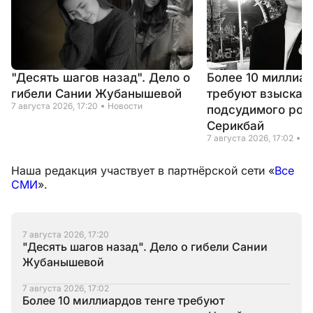
"Десять шагов назад". Дело о
Более 10 миллиар
гибели Сании Жубанышевой
требуют взыскать
7 августа 2026, 17:20
Новости
подсудимого род
Серикбай
7 августа 2026, 17:02
Н
Наша редакция участвует в партнёрской сети «
Все
СМИ
».
7 августа 2026, 17:20
"Десять шагов назад". Дело о гибели Сании
Жубанышевой
7 августа 2026, 17:02
Более 10 миллиардов тенге требуют