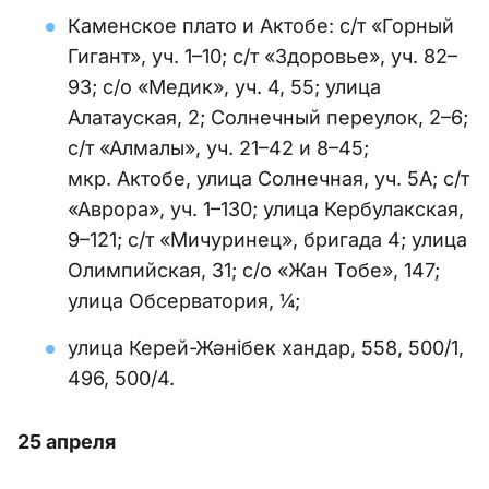
Каменское плато и Актобе: с/т «Горный
Гигант», уч. 1–10; с/т «Здоровье», уч. 82–
93; с/о «Медик», уч. 4, 55; улица
Алатауская, 2; Солнечный переулок, 2–6;
с/т «Алмалы», уч. 21–42 и 8–45;
мкр. Актобе, улица Солнечная, уч. 5А; с/т
«Аврора», уч. 1–130; улица Кербулакская,
9–121; с/т «Мичуринец», бригада 4; улица
Олимпийская, 31; с/о «Жан Тобе», 147;
улица Обсерватория, ¼;
улица Керей-Жәнібек хандар, 558, 500/1,
496, 500/4.
25 апреля