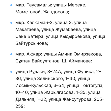
мкр. Таусамалы: улицы Мереке,
Маметовой, Жандосова;
мкр. Калкаман-2: улица 3, улица
Макатаева, улица Жумабаева, улица
Саке Батыра, улица Кыдырбекова, улица
Байтурсынова;
мкр. Акжар: улицы Амина Омирзакова,
Сұлтан Байсұлтанов, Ш. Айманова;
улица Рудаки, 3–24А; улица Фучика, 2–
36; улица Зелинского, 1–40; улица
Иссык-Кульская, 3–54; улица Токтогула,
10–40; улица Жарылгасова, 1–35; улица
Дальняя, 1–22; улица Жансугурова, 205–
259;