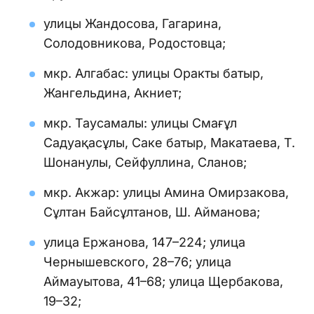
улицы Жандосова, Гагарина,
Солодовникова, Родостовца;
мкр. Алгабас: улицы Оракты батыр,
Жангельдина, Акниет;
мкр. Таусамалы: улицы Смағұл
Садуақасұлы, Саке батыр, Макатаева, Т.
Шонанулы, Сейфуллина, Сланов;
мкр. Акжар: улицы Амина Омирзакова,
Сұлтан Байсұлтанов, Ш. Айманова;
улица Ержанова, 147–224; улица
Чернышевского, 28–76; улица
Аймауытова, 41–68; улица Щербакова,
19–32;