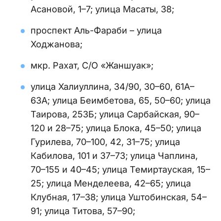
Асановой, 1–7; улица Масаты, 38;
проспект Аль-Фараби – улица
Ходжанова;
мкр. Рахат, С/О «Жаншуак»;
улица Халиуллина, 34/90, 30–60, 61А–
63А; улица Беимбетова, 65, 50–60; улица
Таирова, 253Б; улица Сарбайская, 90–
120 и 28–75; улица Блока, 45–50; улица
Гурилева, 70–100, 42, 31–75; улица
Кабилова, 101 и 37–73; улица Чаплина,
70–155 и 40–45; улица Темиртауская, 15–
25; улица Менделеева, 42–65; улица
Клубная, 17–38; улица Уштобинская, 54–
91; улица Титова, 57–90;