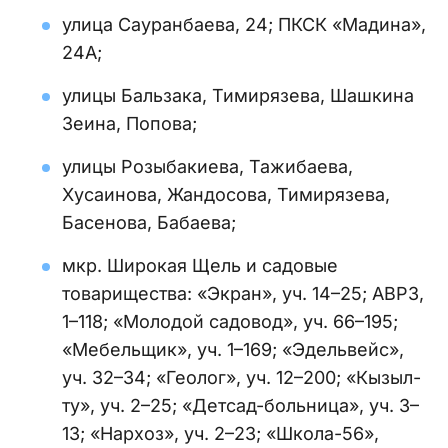
улица Сауранбаева, 24; ПКСК «Мадина»,
24А;
улицы Бальзака, Тимирязева, Шашкина
Зеина, Попова;
улицы Розыбакиева, Тажибаева,
Хусаинова, Жандосова, Тимирязева,
Басенова, Бабаева;
мкр. Широкая Щель и садовые
товарищества: «Экран», уч. 14–25; АВРЗ,
1–118; «Молодой садовод», уч. 66–195;
«Мебельщик», уч. 1–169; «Эдельвейс»,
уч. 32–34; «Геолог», уч. 12–200; «Кызыл-
ту», уч. 2–25; «Детсад-больница», уч. 3–
13; «Нархоз», уч. 2–23; «Школа-56»,