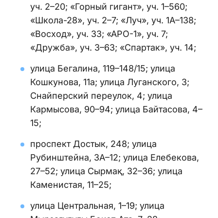
уч. 2–20; «Горный гигант», уч. 1–560;
«Школа-28», уч. 2–7; «Луч», уч. 1А–138;
«Восход», уч. 33; «АРО-1», уч. 7;
«Дружба», уч. 3–63; «Спартак», уч. 14;
улица Бегалина, 119–148/15; улица
Кошкунова, 11а; улица Луганского, 3;
Снайперский переулок, 4; улица
Кармысова, 90–94; улица Байтасова, 4–
15;
проспект Достык, 248; улица
Рубинштейна, 3А–12; улица Елебекова,
27–52; улица Сырмақ, 32–36; улица
Каменистая, 11–25;
улица Центральная, 1–19; улица