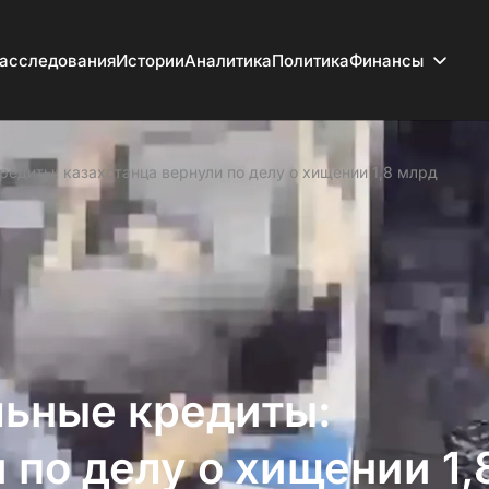
асследования
Истории
Аналитика
Политика
Финансы
редиты: казахстанца вернули по делу о хищении 1,8 млрд
льные кредиты:
 по делу о хищении 1,