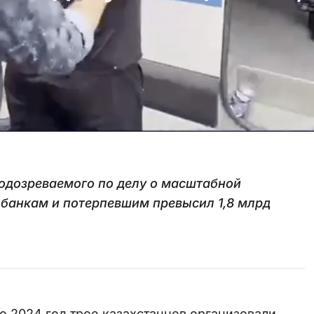
подозреваемого по делу о масштабной
 банкам и потерпевшим превысил 1,8 млрд
о 2024 год трое казахстанцев организовали