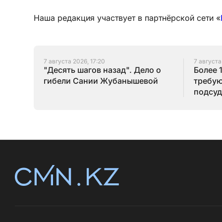
Наша редакция участвует в партнёрской сети «
7 августа 2026, 17:20
7 августа
"Десять шагов назад". Дело о
Более 
гибели Сании Жубанышевой
требую
подсуд
Серик