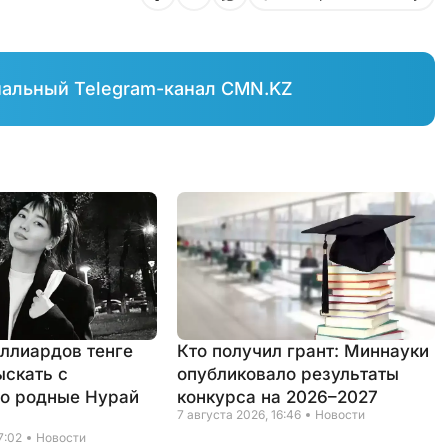
иальный Telegram-канал CMN.KZ
иллиардов тенге
Кто получил грант: Миннауки
ыскать с
опубликовало результаты
о родные Нурай
конкурса на 2026–2027
7 августа 2026, 16:46
Новости
7:02
Новости