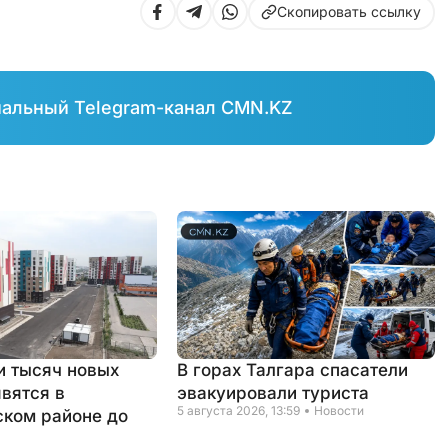
Скопировать ссылку
иальный Telegram-канал CMN.KZ
и тысяч новых
В горах Талгара спасатели
явятся в
эвакуировали туриста
5 августа 2026, 13:59
Новости
ком районе до