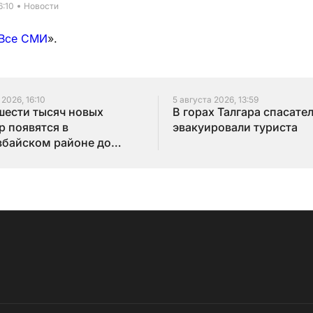
6:10
Новости
Все СМИ
».
 2026, 16:10
5 августа 2026, 13:59
шести тысяч новых
В горах Талгара спасате
р появятся в
эвакуировали туриста
байском районе до
года