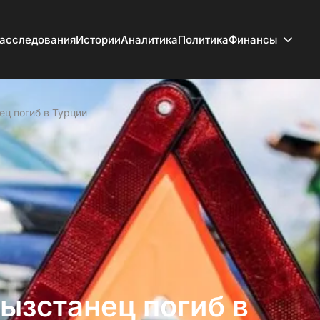
асследования
Истории
Аналитика
Политика
Финансы
ец погиб в Турции
ызстанец погиб в