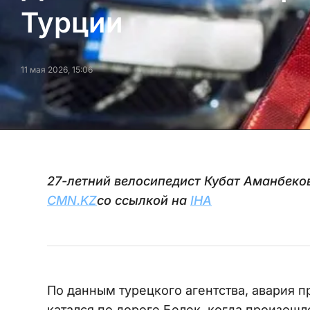
Турции
11 мая 2026, 15:06
27-летний велосипедист Кубат Аманбеков
CMN.KZ
со ссылкой на
IHA
По данным турецкого агентства, авария 
катался по дороге Белек, когда произошл