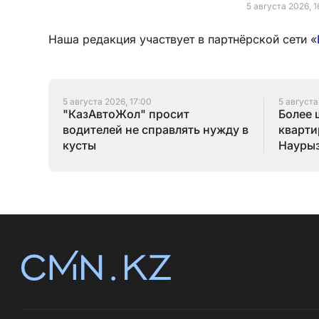
5 августа 2026, 1
Наша редакция участвует в партнёрской сети «
5 августа 2026, 17:00
5 августа
"КазАвтоЖол" просит
Более 
водителей не справлять нужду в
кварти
кусты
Наурыз
конца 