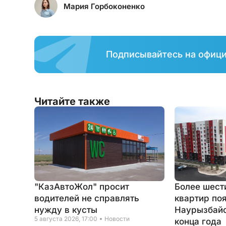
Мария Горбоконенко
Подписывайтесь на офиц
Читайте также
"КазАвтоЖол" просит
Более шест
водителей не справлять
квартир по
нужду в кусты
Наурызбайс
5 августа 2026, 17:00
Новости
конца года