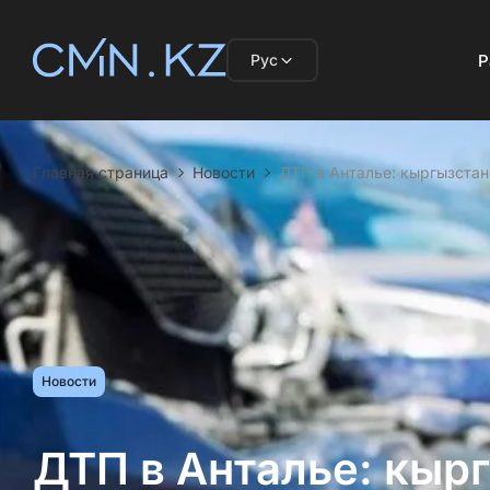
Рус
Р
Главная страница
Новости
ДТП в Анталье: кыргызстан
Новости
ДТП в Анталье: кырг