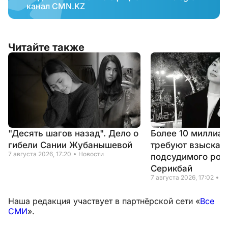
канал CMN.KZ
Читайте также
"Десять шагов назад". Дело о
Более 10 миллиар
гибели Сании Жубанышевой
требуют взыскать
7 августа 2026, 17:20
Новости
подсудимого род
Серикбай
7 августа 2026, 17:02
Н
Наша редакция участвует в партнёрской сети «
Все
СМИ
».